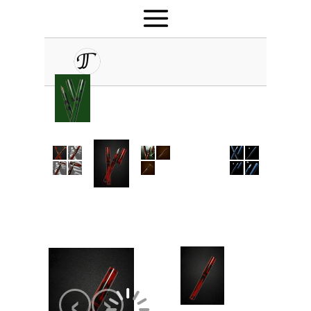
 ▾
 ▾
 ▾
 ▾
 ▾
 ▾
‹
›