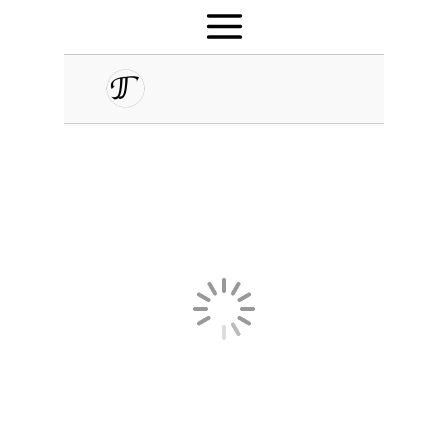
 ▾
 ▾
 ▾
 ▾
 ▾
 ▾